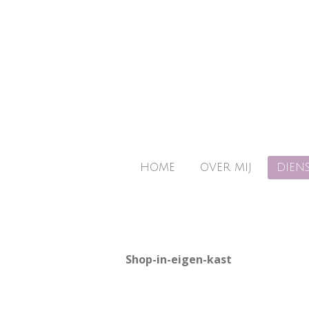
Ga
direct
naar
de
hoofdinhoud
HOME
OVER MIJ
DIEN
Shop-in-eigen-kast